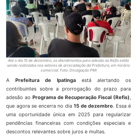
Até o dia 15 de dezembro, os atendimentos para adesão ao Refis estão
sendo realizados nos setores de arrecadação da Prefeitura, em horário
comercial. Foto: Divulgação PMI
A
Prefeitura de Ipatinga
está alertando os
contribuintes sobre a prorrogação do prazo para
adesão ao
Programa de Recuperação Fiscal (Refis)
,
que agora se encerra no dia
15 de dezembro
. Essa é
uma oportunidade única em 2025 para regularizar
pendências financeiras com condições especiais e
descontos relevantes sobre juros e multas.