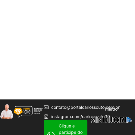
contato@portalcarlossouto.com.br
Filiado
instagram.com/carlossouto20
Clique e
participe do