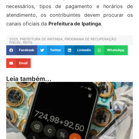
necessários, tipos de pagamento e horários de
atendimento, os contribuintes devem procurar os
canais oficiais da
Prefeitura de Ipatinga
.
2025
,
PREFEITURA DE IPATINGA
,
PROGRAMA DE RECUPERAÇÃO
FISCAL
,
REFIS
Facebook
Twitter
LinkedIn
WhatsApp
Email
Leia também...