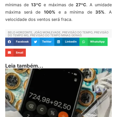
mínimas de
13ºC
e máximas de
27ºC
. A umidade
máxima será de
100%
e a mínima de
35%
. A
velocidade dos ventos será fraca.
BELO HORIZONTE
,
JOÃO MONLEVADE
,
PREVISÃO DO TEMPO
,
PREVISÃO
DO TEMPO MG
,
PREVISÃO DO TEMPO MINAS GERAIS
Facebook
Twitter
LinkedIn
WhatsApp
Email
Leia também...