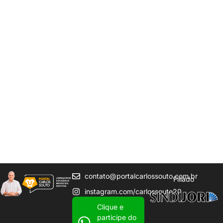
contato@portalcarlossouto.com.br
Filiado
instagram.com/carlossouto20
Clique e
participe do