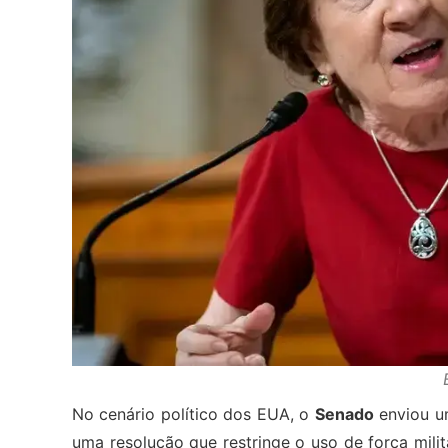
No cenário político dos EUA, o
Senado
enviou u
uma resolução que restringe o uso de força mili