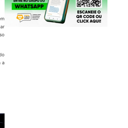
em
ar
so
ado
a a