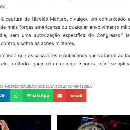
da.
o à captura de Nicolás Maduro, divulgou um comunicado 
de mais forças americanas ou qualquer envolvimento milit
ia, sem uma autorização específica do Congresso.” Is
ontrole sobre as ações militares.
afirmando que os senadores republicanos que votaram ao l
 ele, o ditado “quem não é comigo é contra mim” se aplic
SENADORES REPUBLICANOS
,
SUSAN COLLINS
,
VENEZUELA
dIn
WhatsApp
Email