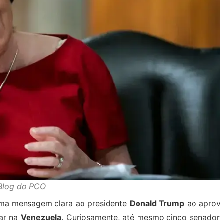
Blog do PCO
ma mensagem clara ao presidente
Donald Trump
ao aprov
tar na
Venezuela
. Curiosamente, até mesmo cinco senador