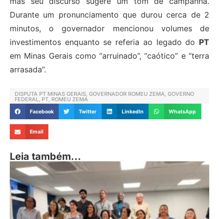
mas seu discurso sugere um tom de campanha.
Durante um pronunciamento que durou cerca de 2
minutos, o governador mencionou volumes de
investimentos enquanto se referia ao legado do
PT
em Minas Gerais como “arruinado”, “caótico” e “terra
arrasada”.
DISPUTA PT MINAS GERAIS
,
GOVERNADOR ROMEU ZEMA
,
GOVERNO
FEDERAL
,
PT
,
ROMEU ZEMA
Facebook
Twitter
LinkedIn
WhatsApp
Email
Leia também...