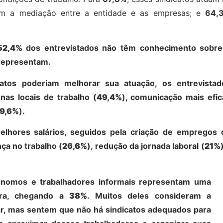
m a mediação entre a entidade e as empresas; e
64,
52,4%
dos entrevistados não têm conhecimento sobre
 representam.
tos poderiam melhorar sua atuação, os entrevistad
as locais de trabalho (
49,4%
), comunicação mais efic
9,6%
).
lhores salários, seguidos pela criação de empregos 
nça no trabalho (
26,6%
), redução da jornada laboral (
21%
ônomos e trabalhadores informais representam uma
dora, chegando a
38%
. Muitos deles consideram a
iar, mas sentem que não há sindicatos adequados para