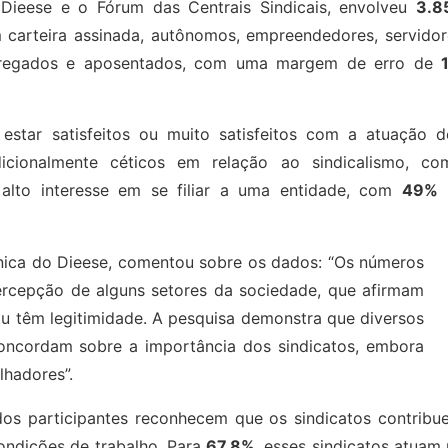
Dieese e o Fórum das Centrais Sindicais, envolveu
3.8
m carteira assinada, autônomos, empreendedores, servidor
empregados e aposentados, com uma margem de erro de
estar satisfeitos ou muito satisfeitos com a atuação d
dicionalmente céticos em relação ao sindicalismo, co
lto interesse em se filiar a uma entidade, com
49%
cnica do Dieese, comentou sobre os dados: “Os números
rcepção de alguns setores da sociedade, que afirmam
ou têm legitimidade. A pesquisa demonstra que diversos
ncordam sobre a importância dos sindicatos, embora
lhadores”.
os participantes reconhecem que os sindicatos contribu
condições de trabalho. Para
67,8%
, esses sindicatos atuam