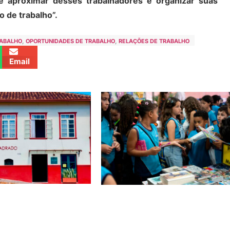
e aproximar desses trabalhadores e organizar suas
 de trabalho”.
RABALHO
,
OPORTUNIDADES DE TRABALHO
,
RELAÇÕES DE TRABALHO
Email