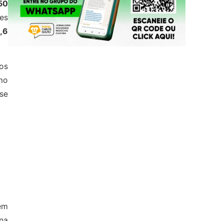
50
es
1,6
os
mo
se
em
 na