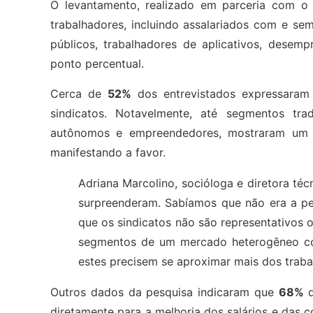
O levantamento, realizado em parceria com o 
trabalhadores, incluindo assalariados com e se
públicos, trabalhadores de aplicativos, des
ponto percentual.
Cerca de
52%
dos entrevistados expressaram 
sindicatos. Notavelmente, até segmentos tra
autônomos e empreendedores, mostraram um a
manifestando a favor.
Adriana Marcolino, socióloga e diretora té
surpreenderam. Sabíamos que não era a pe
que os sindicatos não são representativos 
segmentos de um mercado heterogêneo co
estes precisem se aproximar mais dos traba
Outros dados da pesquisa indicaram que
68%
d
diretamente para a melhoria dos salários e das 