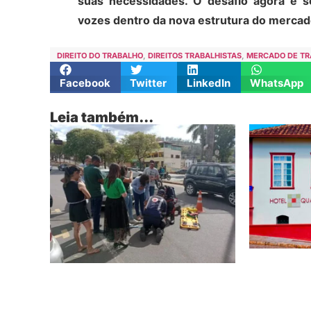
suas necessidades. O desafio agora é s
vozes dentro da nova estrutura do mercado
DIREITO DO TRABALHO
,
DIREITOS TRABALHISTAS
,
MERCADO DE T
Facebook
Twitter
LinkedIn
WhatsApp
Leia também...