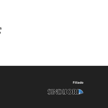
s
e
Filiado