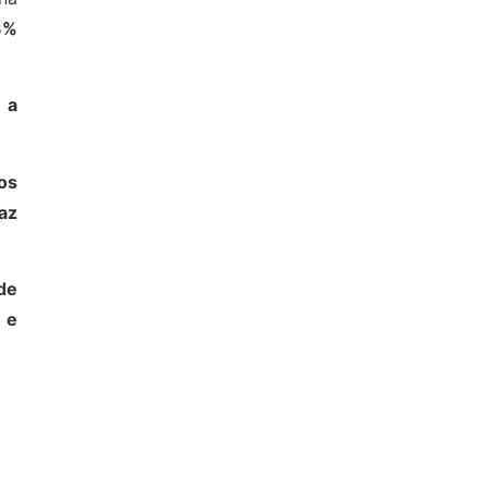
3%
 a
os
az
de
) e