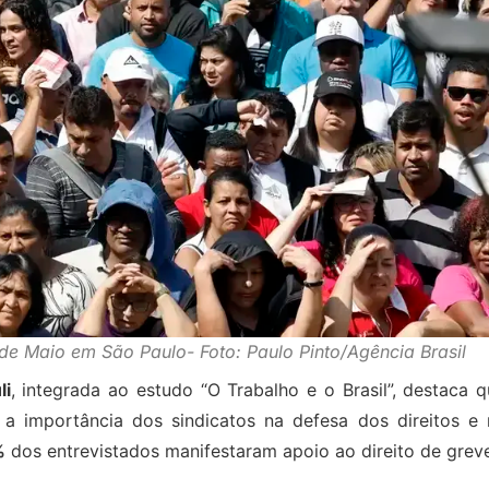
de Maio em São Paulo- Foto: Paulo Pinto/Agência Brasil
li
, integrada ao estudo “O Trabalho e o Brasil”, destaca 
a importância dos sindicatos na defesa dos direitos e 
%
dos entrevistados manifestaram apoio ao direito de grev