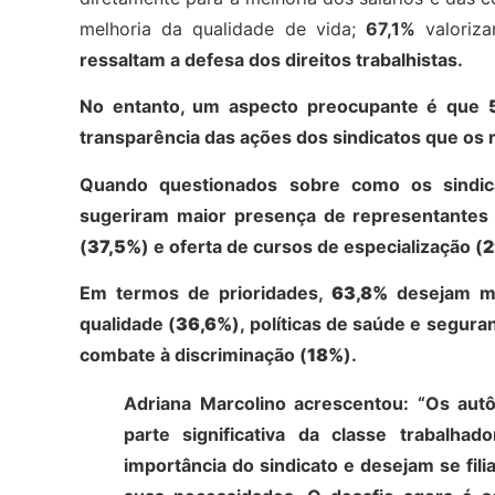
melhoria da qualidade de vida;
67,1%
valoriza
ressaltam a defesa dos direitos trabalhistas.
No entanto, um aspecto preocupante é que
transparência das ações dos sindicatos que os
Quando questionados sobre como os sindica
sugeriram maior presença de representantes n
(
37,5%
) e oferta de cursos de especialização (
2
Em termos de prioridades,
63,8%
desejam me
qualidade (
36,6%
), políticas de saúde e segura
combate à discriminação (
18%
).
Adriana Marcolino acrescentou: “Os aut
parte significativa da classe trabalha
importância do sindicato e desejam se fil