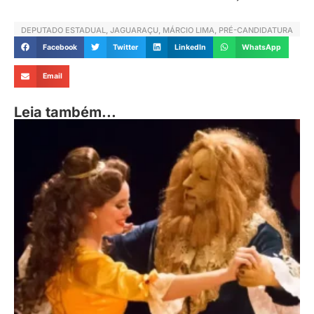
DEPUTADO ESTADUAL
,
JAGUARAÇU
,
MÁRCIO LIMA
,
PRÉ-CANDIDATURA
Facebook
Twitter
LinkedIn
WhatsApp
Email
Leia também...