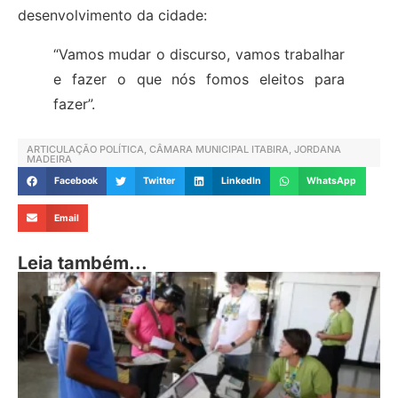
desenvolvimento da cidade:
“Vamos mudar o discurso, vamos trabalhar
e fazer o que nós fomos eleitos para
fazer”.
ARTICULAÇÃO POLÍTICA
,
CÂMARA MUNICIPAL ITABIRA
,
JORDANA
MADEIRA
Facebook
Twitter
LinkedIn
WhatsApp
Email
Leia também...