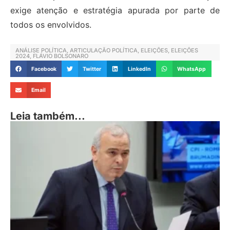
exige atenção e estratégia apurada por parte de
todos os envolvidos.
ANÁLISE POLÍTICA
,
ARTICULAÇÃO POLÍTICA
,
ELEIÇÕES
,
ELEIÇÕES
2024
,
FLÁVIO BOLSONARO
Facebook
Twitter
LinkedIn
WhatsApp
Email
Leia também...