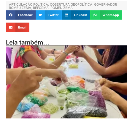
ARTICULAÇÃO POLÍTICA
,
COBERTURA GEOPOLÍTICA
,
GOVERNADOR
ROMEU ZEMA
,
REFORMA
,
ROMEU ZEMA
Facebook
Twitter
LinkedIn
WhatsApp
Email
Leia também...