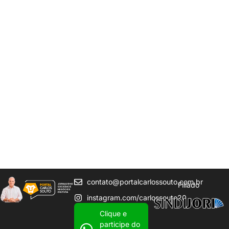
contato@portalcarlossouto.com.br
Filiado
instagram.com/carlossouto20
Clique e
participe do