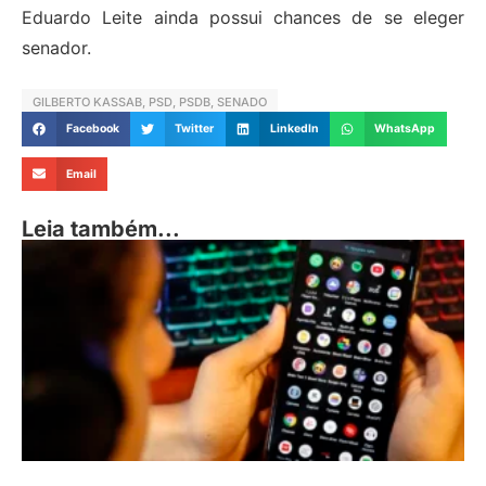
Eduardo Leite ainda possui chances de se eleger
senador.
GILBERTO KASSAB
,
PSD
,
PSDB
,
SENADO
Facebook
Twitter
LinkedIn
WhatsApp
Email
Leia também...