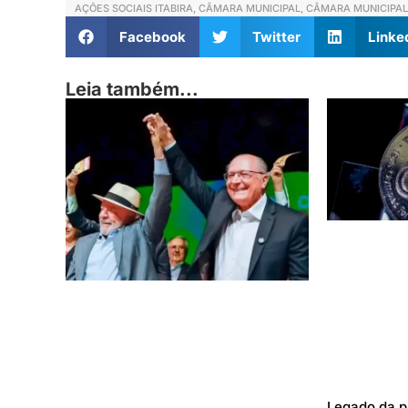
AÇÕES SOCIAIS ITABIRA
,
CÂMARA MUNICIPAL
,
CÂMARA MUNICIPAL 
Facebook
Twitter
Linke
Leia também...
Legado da p