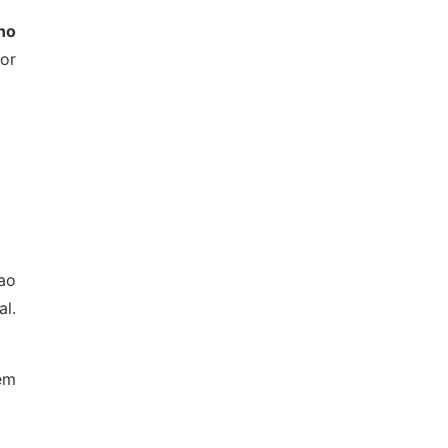
no
or
ao
al.
.
em