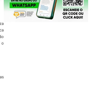
iza
ca
ão
 o
as