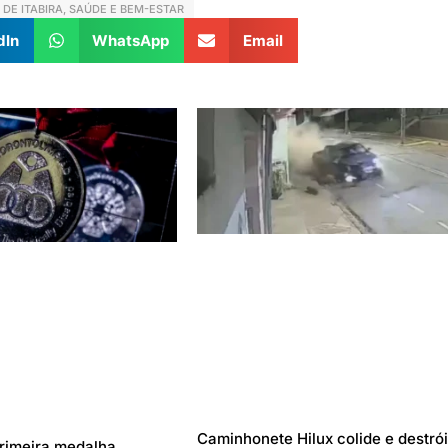
DE ITABIRA
,
SAÚDE E BEM-ESTAR
dIn
WhatsApp
Email
Caminhonete Hilux colide e destró
rimeira medalha