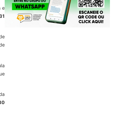
a e
31
de
de
ula
ue
ada
80