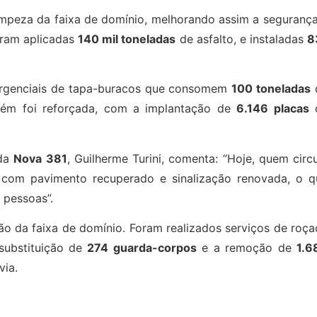
 limpeza da faixa de domínio, melhorando assim a seguranç
foram aplicadas
140 mil toneladas
de asfalto, e instaladas
8
mergenciais de tapa-buracos que consomem
100 toneladas
mbém foi reforçada, com a implantação de
6.146 placas
 da
Nova 381
, Guilherme Turini, comenta: “Hoje, quem circ
, com pavimento recuperado e sinalização renovada, o q
 pessoas”.
ão da faixa de domínio. Foram realizados serviços de roç
substituição de
274 guarda-corpos
e a remoção de
1.6
via.