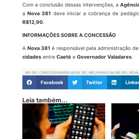
Com a conclusão dessas intervenções, a
Agência
a
Nova 381
deve iniciar a cobrança de pedágio 
R$12,90
.
INFORMAÇÕES SOBRE A CONCESSÃO
A
Nova 381
é responsável pela administração d
cidades
entre
Caeté
e
Governador Valadares
.
BR-381
,
CONCESSIONÁRIA NOVA 381
,
MELHORIAS NA BR-381
,
NOVA
Facebook
Twitter
Linke
Leia também...