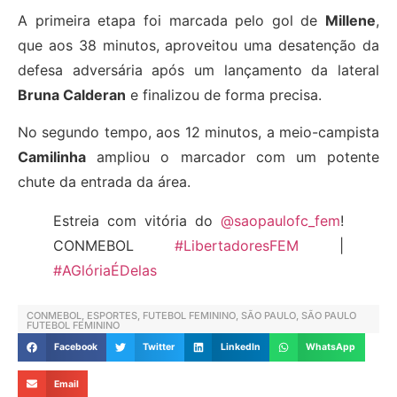
A primeira etapa foi marcada pelo gol de
Millene
,
que aos 38 minutos, aproveitou uma desatenção da
defesa adversária após um lançamento da lateral
Bruna Calderan
e finalizou de forma precisa.
No segundo tempo, aos 12 minutos, a meio-campista
Camilinha
ampliou o marcador com um potente
chute da entrada da área.
Estreia com vitória do
@saopaulofc_fem
!
CONMEBOL
#LibertadoresFEM
|
#AGlóriaÉDelas
CONMEBOL
,
ESPORTES
,
FUTEBOL FEMININO
,
SÃO PAULO
,
SÃO PAULO
FUTEBOL FEMININO
Facebook
Twitter
LinkedIn
WhatsApp
Email