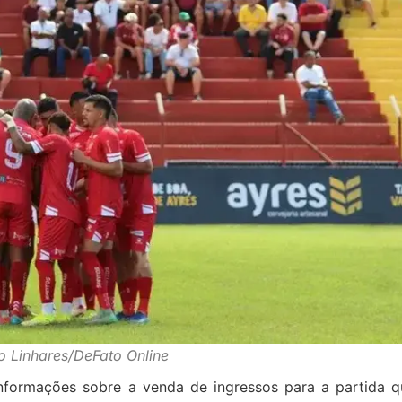
o Linhares/DeFato Online
nformações sobre a venda de ingressos para a partida q