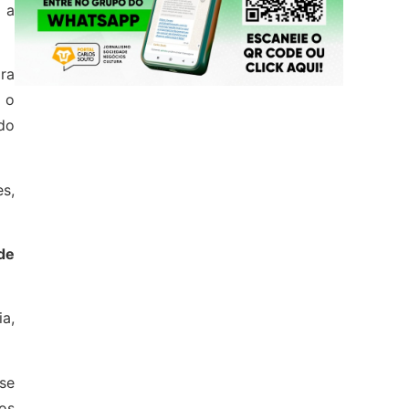
 a
ira
 o
ado
es,
de
ia,
se
os