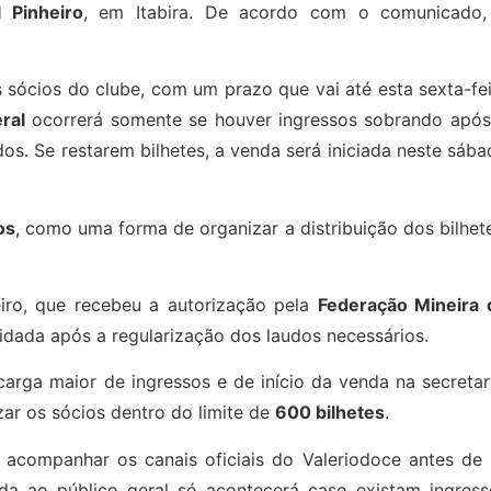
l Pinheiro
, em Itabira. De acordo com o comunicado,
s sócios do clube, com um prazo que vai até esta sexta-fe
ral
ocorrerá somente se houver ingressos sobrando após
s. Se restarem bilhetes, a venda será iniciada neste sáb
os
, como uma forma de organizar a distribuição dos bilhet
heiro, que recebeu a autorização pela
Federação Mineira 
idada após a regularização dos laudos necessários.
carga maior de ingressos e de início da venda na secretar
zar os sócios dentro do limite de
600 bilhetes
.
 acompanhar os canais oficiais do Valeriodoce antes de 
nda ao público geral só acontecerá caso existam ingress