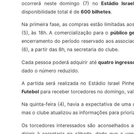
ocorrerá neste domingo (7) no
Estádio Israe
disponibilidade total é de
600 bilhetes
.
Na primeira fase, as compras estão limitadas ao
(5), às 18h. A comercialização para o
público ge
encerramento do período reservado aos associado
(6), a partir das 8h, na secretaria do clube.
Cada pessoa poderá adquirir até
quatro ingress
dado o número reduzido.
A partida será realizada no Estádio Israel Pin
Futebol
para receber torcedores no domingo, val
Na quinta-feira (4), havia a expectativa de uma 
mas o clube atualizou as informações para priori
Os torcedores interessados são aconselhados a
dirigir à secretaria no sábado, dado que a ve