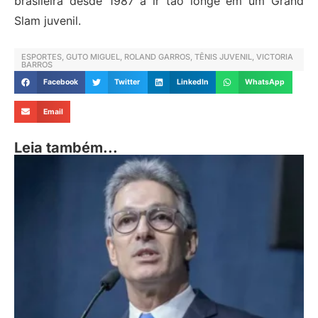
brasileira desde 1987 a ir tão longe em um Grand
Slam juvenil.
ESPORTES
,
GUTO MIGUEL
,
ROLAND GARROS
,
TÊNIS JUVENIL
,
VICTORIA
BARROS
Facebook
Twitter
LinkedIn
WhatsApp
Email
Leia também...