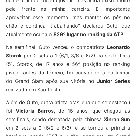
número um do mundo juvenil, mas ainda existe muito
pela frente na minha carreira. É importante
aproveitar esse momento, mas manter os pés no
chão e continuar trabalhando”, declarou Guto, que
atualmente ocupa o
829º lugar no ranking da ATP
.
Na semifinal, Guto venceu o compatriota
Leonardo
Storck
por 2 sets a 1 (6/1, 3/6 e 6/2) na sexta-feira
(5). Storck, de 17 anos e 56ª posição no ranking
juvenil antes do torneio, foi convidado a participar
do Grand Slam após sua vitória no
Junior Series
realizado em São Paulo.
Além de Guto, outra atleta brasileira que se destacou
foi
Victoria Barros
, de 16 anos, que chegou às
semifinais, sendo derrotada pela chinesa
Xinran Sun
em 2 sets a 0 (6/2 e 6/3), e se tornou a primeira