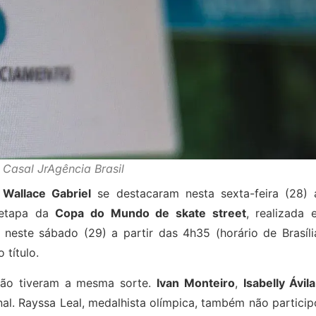
 Casal JrAgência Brasil
e
Wallace Gabriel
se destacaram nesta sexta-feira (28) 
 etapa da
Copa do Mundo de skate street
, realizada 
este sábado (29) a partir das 4h35 (horário de Brasília
 título.
s não tiveram a mesma sorte.
Ivan Monteiro
,
Isabelly Ávila
al. Rayssa Leal, medalhista olímpica, também não partici