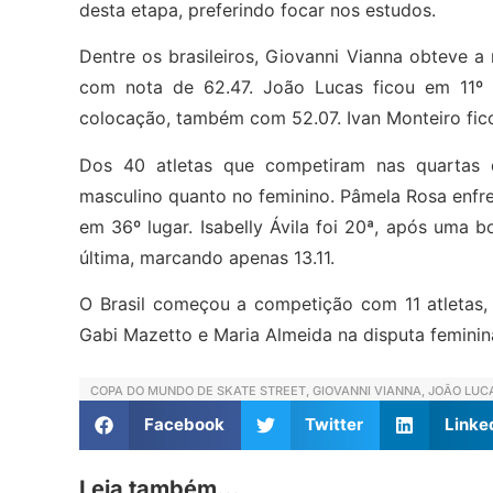
desta etapa, preferindo focar nos estudos.
Dentre os brasileiros, Giovanni Vianna obteve a
com nota de 62.47. João Lucas ficou em 11º
colocação, também com 52.07. Ivan Monteiro fic
Dos 40 atletas que competiram nas quartas de
masculino quanto no feminino. Pâmela Rosa enfren
em 36º lugar. Isabelly Ávila foi 20ª, após uma 
última, marcando apenas 13.11.
O Brasil começou a competição com 11 atletas, d
Gabi Mazetto e Maria Almeida na disputa feminina
COPA DO MUNDO DE SKATE STREET
,
GIOVANNI VIANNA
,
JOÃO LUC
Facebook
Twitter
Linke
Leia também...