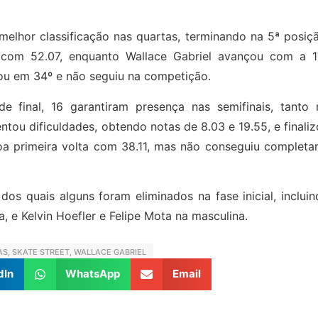
 melhor classificação nas quartas, terminando na 5ª posiç
 com 52.07, enquanto Wallace Gabriel avançou com a 1
ou em 34º e não seguiu na competição.
 final, 16 garantiram presença nas semifinais, tanto 
tou dificuldades, obtendo notas de 8.03 e 19.55, e finali
boa primeira volta com 38.11, mas não conseguiu completa
os quais alguns foram eliminados na fase inicial, inclui
, e Kelvin Hoefler e Felipe Mota na masculina.
AS
,
SKATE STREET
,
WALLACE GABRIEL
dIn
WhatsApp
Email