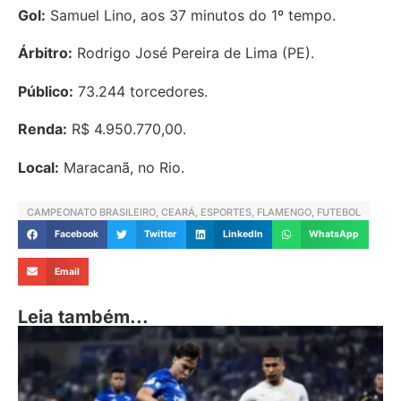
Gol:
Samuel Lino, aos 37 minutos do 1º tempo.
Árbitro:
Rodrigo José Pereira de Lima (PE).
Público:
73.244 torcedores.
Renda:
R$ 4.950.770,00.
Local:
Maracanã, no Rio.
CAMPEONATO BRASILEIRO
,
CEARÁ
,
ESPORTES
,
FLAMENGO
,
FUTEBOL
Facebook
Twitter
LinkedIn
WhatsApp
Email
Leia também...