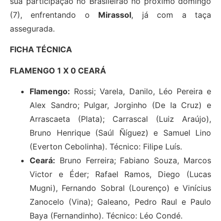
sua participação no Brasileirão no próximo domingo
(7), enfrentando o
Mirassol
, já com a taça
assegurada.
FICHA TÉCNICA
FLAMENGO 1 X 0 CEARÁ
Flamengo:
Rossi; Varela, Danilo, Léo Pereira e
Alex Sandro; Pulgar, Jorginho (De la Cruz) e
Arrascaeta (Plata); Carrascal (Luiz Araújo),
Bruno Henrique (Saúl Ñíguez) e Samuel Lino
(Everton Cebolinha). Técnico: Filipe Luís.
Ceará:
Bruno Ferreira; Fabiano Souza, Marcos
Victor e Éder; Rafael Ramos, Diego (Lucas
Mugni), Fernando Sobral (Lourenço) e Vinícius
Zanocelo (Vina); Galeano, Pedro Raul e Paulo
Baya (Fernandinho). Técnico: Léo Condé.