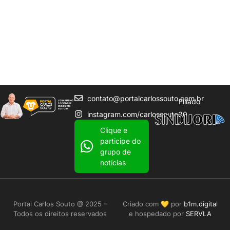
contato@portalcarlossouto.com.br
Filiado
instagram.com/carlossouto20
Clique e
participe do
grupo de
notícias
Portal Carlos Souto @ 2025 –
Criado com 💛 por
b1m.digital
Todos os direitos reservados
e hospedado por
SERVLA