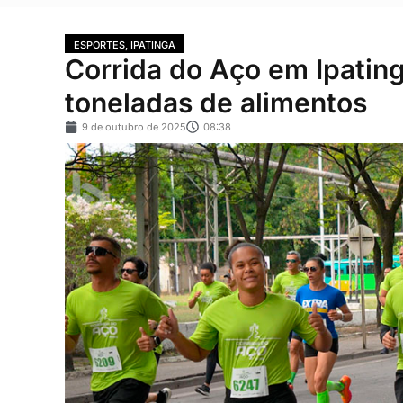
ESPORTES
,
IPATINGA
Corrida do Aço em Ipatin
toneladas de alimentos
9 de outubro de 2025
08:38