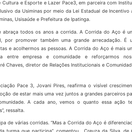
 Cultura e Esporte e Lazer Pace3, em parceira com Instit
xclusivo da Usiminas por meio da Lei Estadual de Incentivo
minas, Usisaúde e Prefeitura de Ipatinga.
 abraça todos os anos a corrida. A Corrida do Aço é u
l, por promover também uma grande arrecadação. É 
tas e acolhermos as pessoas. A Corrida do Aço é mais u
ria entre empresa e comunidade e reforçarmos nos
ré Chaves, diretor de Relações Institucionais e Comunida
iação Pace 3, Jovani Pires, reafirma o visível crescimen
oção de estar mais uma vez juntos a grandes parceiros pa
comunidade. A cada ano, vemos o quanto essa ação t
, ressalta.
pa de várias corridas. “Mas a Corrida do Aço é diferencia
da turma que participa”, comentou. Creuza da Silva, de 