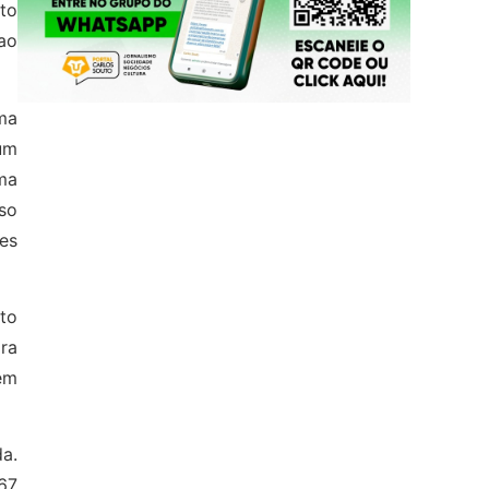
uto
 ao
ma
um
ma
so
des
to
ra
em
da.
67