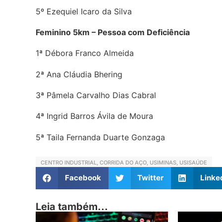
5º Ezequiel Icaro da Silva
Feminino 5km – Pessoa com Deficiência
1ª Débora Franco Almeida
2ª Ana Cláudia Bhering
3ª Pâmela Carvalho Dias Cabral
4ª Ingrid Barros Ávila de Moura
5ª Taila Fernanda Duarte Gonzaga
CENTRO INDUSTRIAL
,
CORRIDA DO AÇO
,
USIMINAS
,
USISAÚDE
Facebook
Twitter
Linke
Leia também...