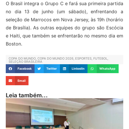
O Brasil integra o Grupo C e fará sua primeira partida
no dia 13 de junho (um sábado), enfrentando a
seleção de Marrocos em Nova Jersey, às 19h (horário
de Brasília). As outras equipes do grupo são Escócia
e Haiti, que também se enfrentarão no mesmo dia em
Boston.
COPA DO MUNDO
,
COPA DO MUNDO 2026
,
ESPORTES
,
FUTEBOL
,
SELEÇÃO BRASILEIRA
Facebook
Twitter
LinkedIn
WhatsApp
Email
Leia também...