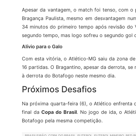
Apesar da vantagem, o match foi tenso, com o 
Bragança Paulista, mesmo em desvantagem num
34 minutos do primeiro tempo após revisão do
segundo tempo, mas logo sofreu o segundo gol d
Alívio para o Galo
Com esta vitória, o Atlético-MG saiu da zona d
16 partidas. O Bragantino, apesar da derrota, s
à derrota do Botafogo neste mesmo dia.
Próximos Desafios
Na próxima quarta-feira (6), o Atlético enfrenta
final da
Copa do Brasil
. No jogo de ida, o Atlé
Botafogo pela mesma competição.
BRASILEIRÃO
,
COPA DO BRASIL
,
FUTEBOL
,
FUTEBOL MINEIRO
,
RED B