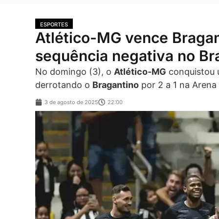
ESPORTES
Atlético-MG vence Bragant
sequência negativa no Bra
No domingo (3), o
Atlético-MG
conquistou 
derrotando o
Bragantino
por 2 a 1 na Arena
3 de agosto de 2025
22:00