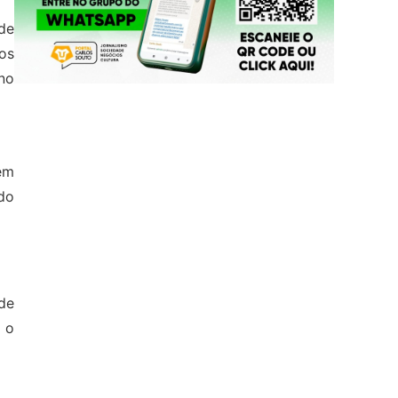
de
os
no
em
do
de
r o