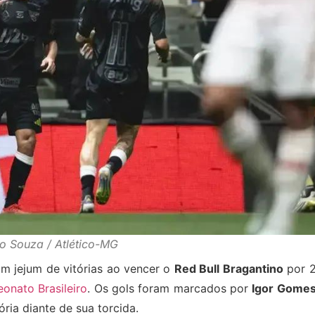
ro Souza / Atlético-MG
m jejum de vitórias ao vencer o
Red Bull Bragantino
por 2
onato Brasileiro
. Os gols foram marcados por
Igor Gome
ria diante de sua torcida.