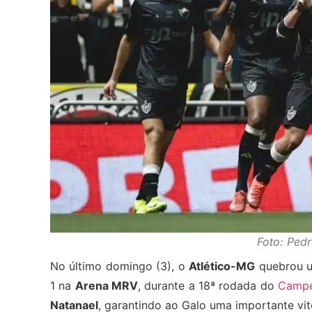
Foto: Ped
No último domingo (3), o
Atlético-MG
quebrou u
1 na
Arena MRV
, durante a 18ª rodada do
Campe
Natanael
, garantindo ao Galo uma importante vitó