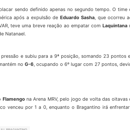
placar sendo definido apenas no segundo tempo. O time 
érica após a expulsão de
Eduardo Sasha
, que ocorreu a
 VAR, teve uma breve reação ao empatar com
Laquintana
e Natanael.
e pressão e subiu para a 9ª posição, somando 23 pontos 
e mantém no
G-6
, ocupando o 6º lugar com 27 pontos, devi
 o
Flamengo
na Arena MRV, pelo jogo de volta das oitavas 
tico venceu por 1 a 0, enquanto o Bragantino irá enfrenta
ULL BRAGANTINO