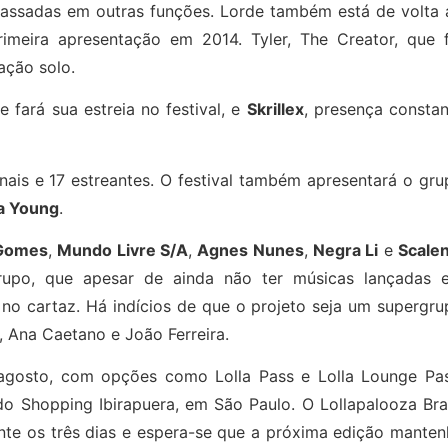
 passadas em outras funções. Lorde também está de volta 
meira apresentação em 2014. Tyler, The Creator, que f
ação solo.
ue fará sua estreia no festival, e
Skrillex
, presença constan
onais e 17 estreantes. O festival também apresentará o gr
a Young
.
Gomes
,
Mundo Livre S/A
,
Agnes Nunes
,
Negra Li
e
Scale
upo, que apesar de ainda não ter músicas lançadas 
no cartaz. Há indícios de que o projeto seja um supergru
, Ana Caetano e João Ferreira.
gosto, com opções como Lolla Pass e Lolla Lounge Pas
do Shopping Ibirapuera, em São Paulo. O Lollapalooza Bra
te os três dias e espera-se que a próxima edição manten