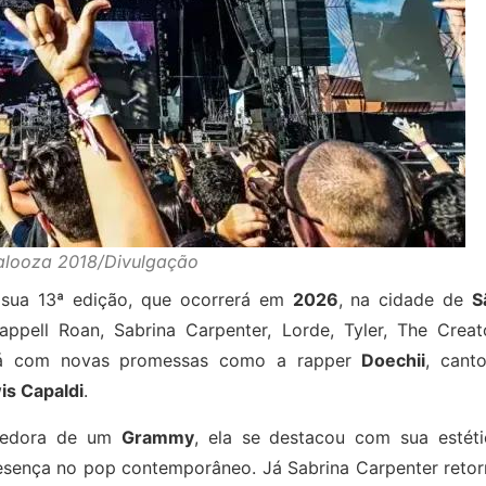
palooza 2018/Divulgação
 sua 13ª edição, que ocorrerá em
2026
, na cidade de
S
appell Roan, Sabrina Carpenter, Lorde, Tyler, The Creato
ará com novas promessas como a rapper
Doechii
, cant
is Capaldi
.
encedora de um
Grammy
, ela se destacou com sua estéti
presença no pop contemporâneo. Já Sabrina Carpenter reto