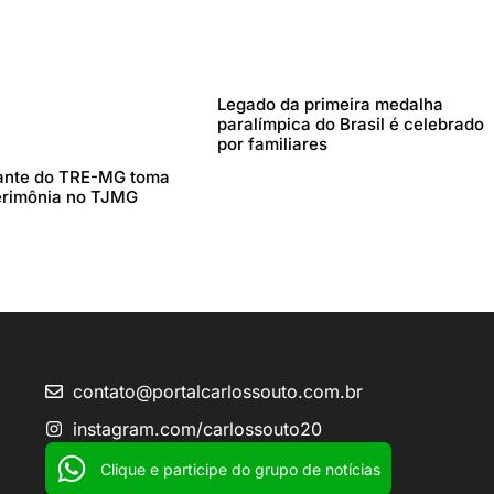
Legado da primeira medalha
paralímpica do Brasil é celebrado
por familiares
ante do TRE-MG toma
erimônia no TJMG
contato@portalcarlossouto.com.br
instagram.com/carlossouto20
Clique e participe do grupo de notícias