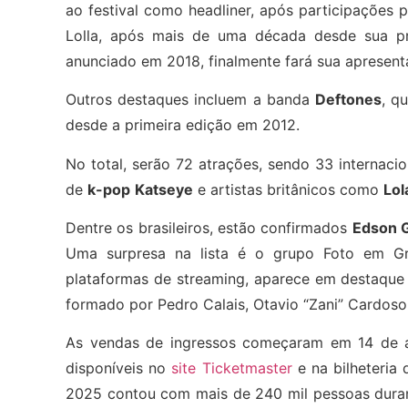
ao festival como headliner, após participações
Lolla, após mais de uma década desde sua pri
anunciado em 2018, finalmente fará sua apresent
Outros destaques incluem a banda
Deftones
, q
desde a primeira edição em 2012.
No total, serão 72 atrações, sendo 33 internaci
de
k-pop
Katseye
e artistas britânicos como
Lol
Dentre os brasileiros, estão confirmados
Edson 
Uma surpresa na lista é o grupo Foto em Gr
plataformas de streaming, aparece em destaque 
formado por Pedro Calais, Otavio “Zani” Cardoso
As vendas de ingressos começaram em 14 de a
disponíveis no
site Ticketmaster
e na bilheteria 
2025 contou com mais de 240 mil pessoas duran