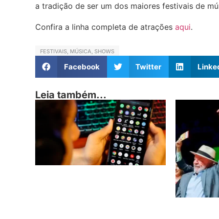
a tradição de ser um dos maiores festivais de mú
Confira a linha completa de atrações
aqui
.
FESTIVAIS
,
MÚSICA
,
SHOWS
Facebook
Twitter
Linke
Leia também...