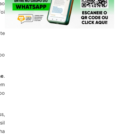
ao
oi
te
upo
ne
.
em
po
s,
sil
ha