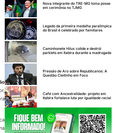
Nova integrante do TRE-MG toma posse
em cerimônia no TJMG
Legado da primeira medalha paralímpica
do Brasil é celebrado por familiares
Caminhonete Hilux colide e destrói
parklets em Itabira durante a madrugada
Pressão de Aro sobre Republicanos: A
Questão Cleitinho em Foco
ão
r,
Café com Ancestralidade: projeto em
Itabira fortalece luta por igualdade racial
ora
ca
rna