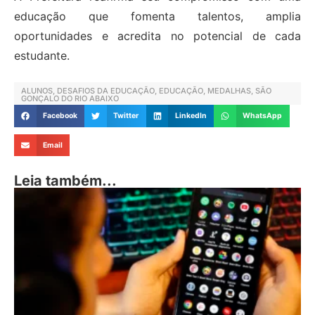
educação que fomenta talentos, amplia
oportunidades e acredita no potencial de cada
estudante.
ALUNOS
,
DESAFIOS DA EDUCAÇÃO
,
EDUCAÇÃO
,
MEDALHAS
,
SÃO
GONÇALO DO RIO ABAIXO
Facebook
Twitter
LinkedIn
WhatsApp
Email
Leia também...