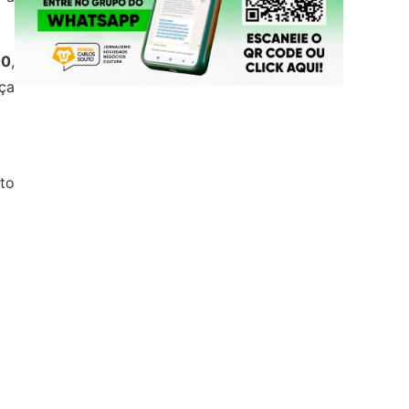
00
,
ça
to