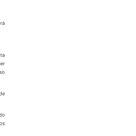
rá
ta
er
aso
de
do
os