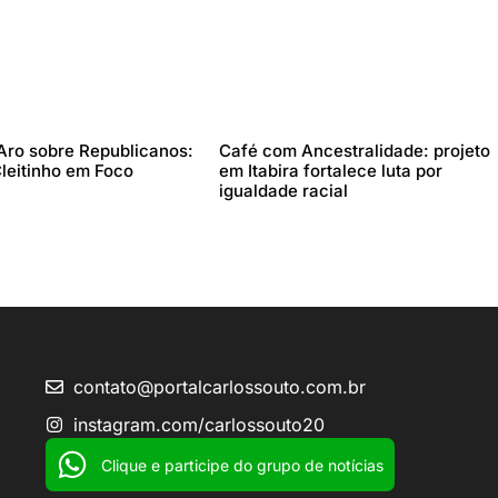
Aro sobre Republicanos:
Café com Ancestralidade: projeto
leitinho em Foco
em Itabira fortalece luta por
igualdade racial
contato@portalcarlossouto.com.br
instagram.com/carlossouto20
Clique e participe do grupo de notícias