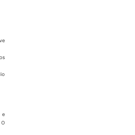
ve
os
io
 e
 O