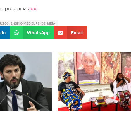
o no programa
aqui
.
ULTOS
,
ENSINO MÉDIO
,
PÉ-DE-MEIA
dIn
WhatsApp
Email