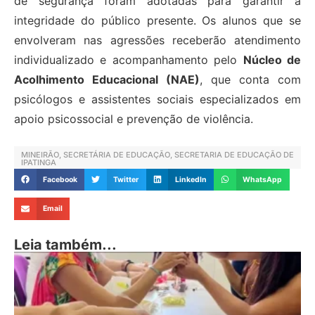
de segurança foram adotadas para garantir a
integridade do público presente. Os alunos que se
envolveram nas agressões receberão atendimento
individualizado e acompanhamento pelo
Núcleo de
Acolhimento Educacional (NAE)
, que conta com
psicólogos e assistentes sociais especializados em
apoio psicossocial e prevenção de violência.
MINEIRÃO
,
SECRETÁRIA DE EDUCAÇÃO
,
SECRETARIA DE EDUCAÇÃO DE
IPATINGA
Facebook
Twitter
LinkedIn
WhatsApp
Email
Leia também...