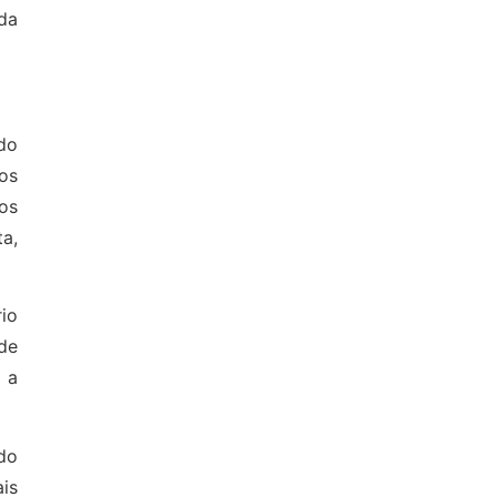
da
do
 os
os
a,
io
de
 a
do
is