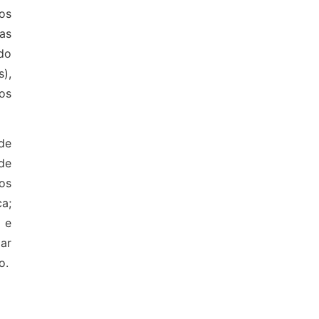
os
as
do
),
os
de
de
os
ca;
 e
iar
o.