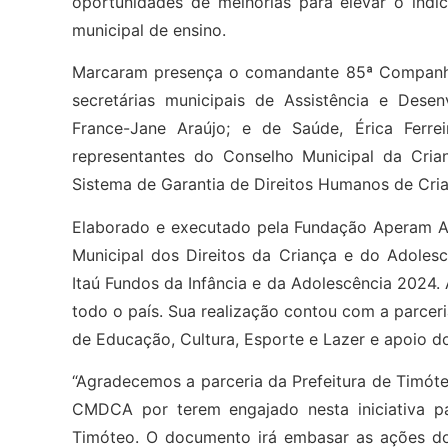
oportunidades de melhorias para elevar o índ
municipal de ensino.
Marcaram presença o comandante 85ª Companhia 
secretárias municipais de Assistência e Dese
France-Jane Araújo; e de Saúde, Érica Ferrei
representantes do Conselho Municipal da Cria
Sistema de Garantia de Direitos Humanos de Cri
Elaborado e executado pela Fundação Aperam Ace
Municipal dos Direitos da Criança e do Adoles
Itaú Fundos da Infância e da Adolescência 2024. 
todo o país. Sua realização contou com a parceri
de Educação, Cultura, Esporte e Lazer e apoio do 
“Agradecemos a parceria da Prefeitura de Timóte
CMDCA por terem engajado nesta iniciativa pa
Timóteo. O documento irá embasar as ações do 