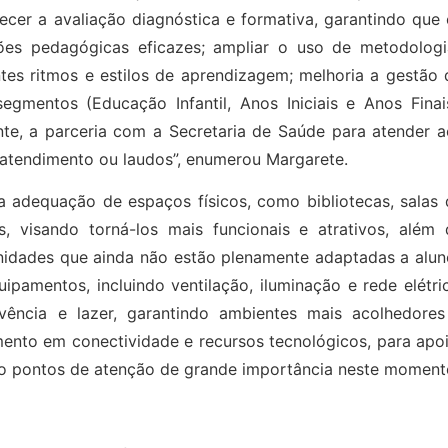
cer a avaliação diagnóstica e formativa, garantindo que 
ções pedagógicas eficazes; ampliar o uso de metodologi
tes ritmos e estilos de aprendizagem; melhoria a gestão 
gmentos (Educação Infantil, Anos Iniciais e Anos Finais
nte, a parceria com a Secretaria de Saúde para atender a
 atendimento ou laudos”, enumerou Margarete.
a adequação de espaços físicos, como bibliotecas, salas 
as, visando torná-los mais funcionais e atrativos, além 
unidades que ainda não estão plenamente adaptadas a alun
ipamentos, incluindo ventilação, iluminação e rede elétri
ência e lazer, garantindo ambientes mais acolhedores
imento em conectividade e recursos tecnológicos, para apo
ão pontos de atenção de grande importância neste moment