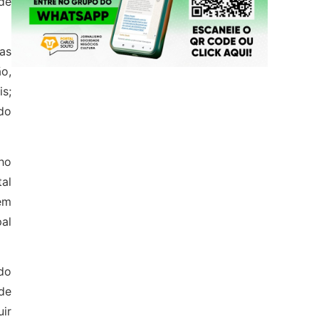
de
as
o,
s;
do
ho
al
 em
pal
 do
de
ir