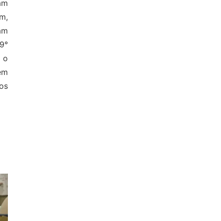
am
m,
am
9°
 o
em
os