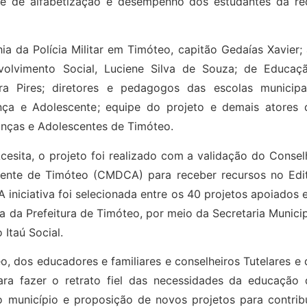
ice de alfabetização e desempenho dos estudantes da re
da Polícia Militar em Timóteo, capitão Gedaías Xavier; 
nvolvimento Social, Luciene Silva de Souza; de Educaçã
ra Pires; diretores e pedagogos das escolas municipai
nça e Adolescente; equipe do projeto e demais atores 
anças e Adolescentes de Timóteo.
sita, o projeto foi realizado com a validação do Consel
cente de Timóteo (CMDCA) para receber recursos no Edit
A iniciativa foi selecionada entre os 40 projetos apoiados
a da Prefeitura de Timóteo, por meio da Secretaria Munici
Itaú Social.
o, dos educadores e familiares e conselheiros Tutelares e
ra fazer o retrato fiel das necessidades da educação 
município e proposição de novos projetos para contribu