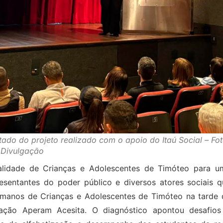
o do projeto realizado com o apoio do Itaú Social – Fot
Divulgação
ealidade de Crianças e Adolescentes de Timóteo para u
esentantes do poder público e diversos atores sociais q
manos de Crianças e Adolescentes de Timóteo na tarde 
ndação Aperam Acesita. O diagnóstico apontou desafios