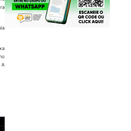
ra
ula
xa
no
. A