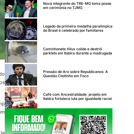
Nova integrante do TRE-MG toma posse
em cerimônia no TJMG
Legado da primeira medalha paralímpica
do Brasil é celebrado por familiares
Caminhonete Hilux colide e destrói
parklets em Itabira durante a madrugada
Pressão de Aro sobre Republicanos: A
do
Questão Cleitinho em Foco
os
Café com Ancestralidade: projeto em
Itabira fortalece luta por igualdade racial
ump
 um
le