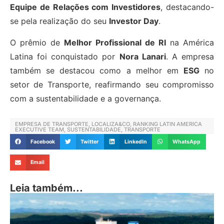
Equipe de Relações com Investidores
, destacando-
se pela realização do seu
Investor Day
.
O prêmio de
Melhor Profissional de RI
na América
Latina foi conquistado por
Nora Lanari
. A empresa
também se destacou como a melhor em
ESG
no
setor de Transporte, reafirmando seu compromisso
com a sustentabilidade e a governança.
EMPRESA DE TRANSPORTE
,
LOCALIZA&CO
,
RANKING LATIN AMERICA
EXECUTIVE TEAM
,
SUSTENTABILIDADE
,
TRANSPORTE
Facebook
Twitter
LinkedIn
WhatsApp
Email
Leia também...