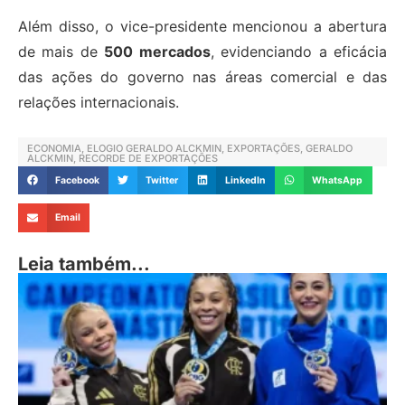
Além disso, o vice-presidente mencionou a abertura
de mais de
500 mercados
, evidenciando a eficácia
das ações do governo nas áreas comercial e das
relações internacionais.
ECONOMIA
,
ELOGIO GERALDO ALCKMIN
,
EXPORTAÇÕES
,
GERALDO
ALCKMIN
,
RECORDE DE EXPORTAÇÕES
Facebook
Twitter
LinkedIn
WhatsApp
Email
Leia também...