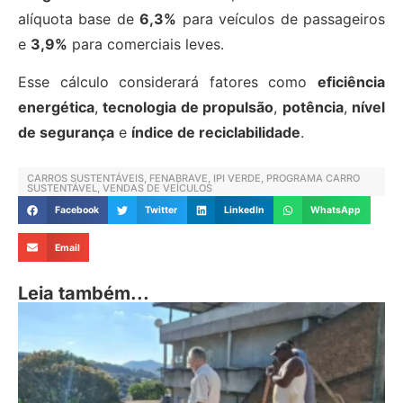
alíquota base de
6,3%
para veículos de passageiros
e
3,9%
para comerciais leves.
Esse cálculo considerará fatores como
eficiência
energética
,
tecnologia de propulsão
,
potência
,
nível
de segurança
e
índice de reciclabilidade
.
CARROS SUSTENTÁVEIS
,
FENABRAVE
,
IPI VERDE
,
PROGRAMA CARRO
SUSTENTÁVEL
,
VENDAS DE VEÍCULOS
Facebook
Twitter
LinkedIn
WhatsApp
Email
Leia também...