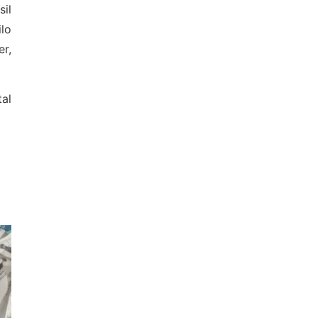
il
ilo
er,
al