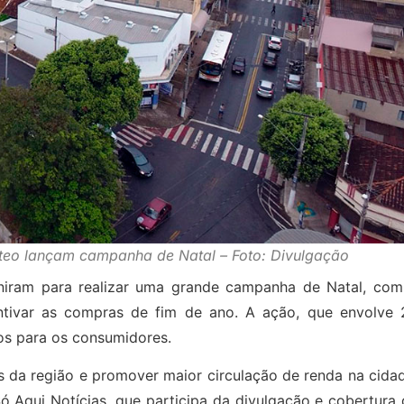
teo lançam campanha de Natal – Foto: Divulgação
niram para realizar uma grande campanha de Natal, com
entivar as compras de fim de ano. A ação, que envolve 
os para os consumidores.
da região e promover maior circulação de renda na cidad
Só Aqui Notícias, que participa da divulgação e cobertura