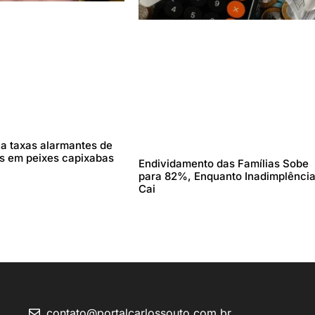
la taxas alarmantes de
 em peixes capixabas
Endividamento das Famílias Sobe
para 82%, Enquanto Inadimplênci
Cai
contato@portalcarlossouto.com.br