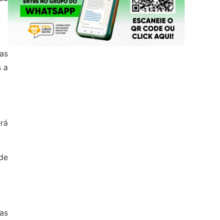
as
 a
rá
de
cas