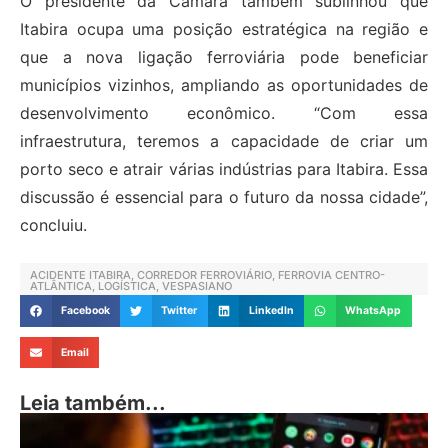
O presidente da Câmara também sublinhou que
Itabira ocupa uma posição estratégica na região e
que a nova ligação ferroviária pode beneficiar
municípios vizinhos, ampliando as oportunidades de
desenvolvimento econômico. “Com essa
infraestrutura, teremos a capacidade de criar um
porto seco e atrair várias indústrias para Itabira. Essa
discussão é essencial para o futuro da nossa cidade”,
concluiu.
ACIDENTE ITABIRA
,
CORREDOR FERROVIÁRIO
,
FERROVIA CENTRO-
ATLÂNTICA
,
LOGÍSTICA
,
VESPASIANO
Facebook
Twitter
LinkedIn
WhatsApp
Email
Leia também...