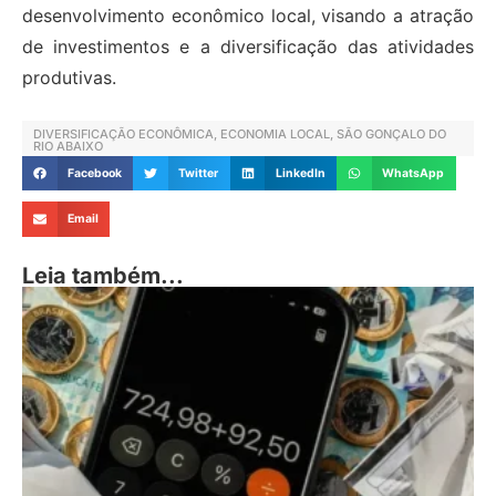
desenvolvimento econômico local, visando a atração
de investimentos e a diversificação das atividades
produtivas.
DIVERSIFICAÇÃO ECONÔMICA
,
ECONOMIA LOCAL
,
SÃO GONÇALO DO
RIO ABAIXO
Facebook
Twitter
LinkedIn
WhatsApp
Email
Leia também...