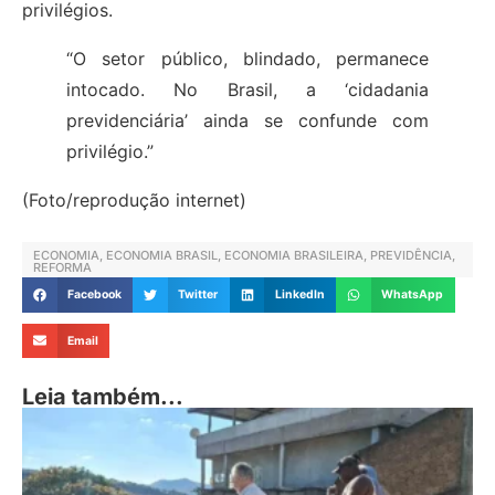
privilégios.
“O setor público, blindado, permanece
intocado. No Brasil, a ‘cidadania
previdenciária’ ainda se confunde com
privilégio.”
(Foto/reprodução internet)
ECONOMIA
,
ECONOMIA BRASIL
,
ECONOMIA BRASILEIRA
,
PREVIDÊNCIA
,
REFORMA
Facebook
Twitter
LinkedIn
WhatsApp
Email
Leia também...