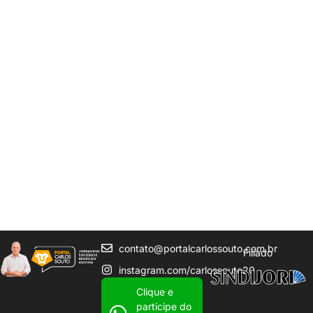
contato@portalcarlossouto.com.br
Filiado
instagram.com/carlossouto20
Clique e
participe do