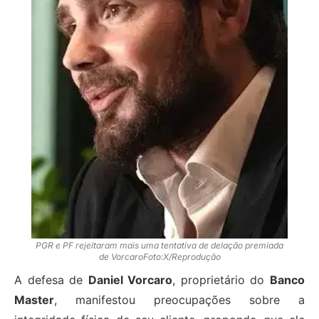
PGR e PF rejeitaram mais uma tentativa de delação premiada
de VorcaroFoto:X/Reprodução
A defesa de
Daniel Vorcaro
, proprietário do
Banco
Master
, manifestou preocupações sobre a