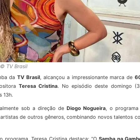
© TV Brasil
amba da
TV Brasil
, alcançou a impressionante marca de
6
ositora
Teresa Cristina
. No episódio deste domingo (31
às 13h.
ialmente sob a direção de
Diogo Nogueira
, o programa 
artistas de outros gêneros, combinando novos talentos c
do programa, Teresa Cristina destaca: “O
Samba na Gamb