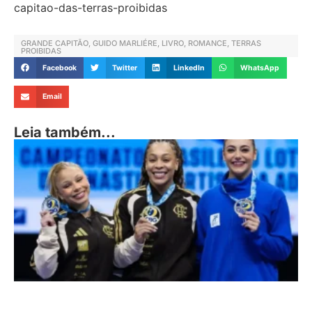
capitao-das-terras-proibidas
GRANDE CAPITÃO
,
GUIDO MARLIÉRE
,
LIVRO
,
ROMANCE
,
TERRAS
PROIBIDAS
Facebook
Twitter
LinkedIn
WhatsApp
Email
Leia também...