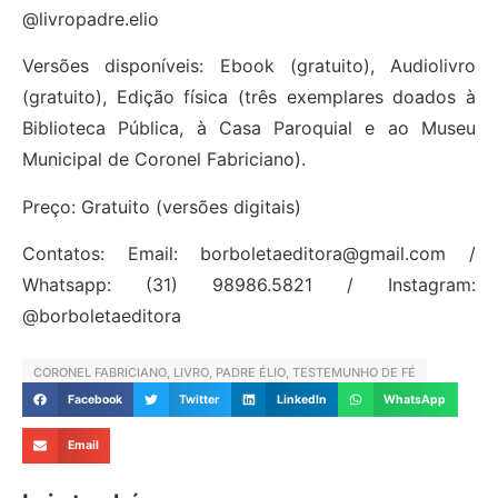
@livropadre.elio
Versões disponíveis: Ebook (gratuito), Audiolivro
(gratuito), Edição física (três exemplares doados à
Biblioteca Pública, à Casa Paroquial e ao Museu
Municipal de Coronel Fabriciano).
Preço: Gratuito (versões digitais)
Contatos: Email: borboletaeditora@gmail.com /
Whatsapp: (31) 98986.5821 / Instagram:
@borboletaeditora
CORONEL FABRICIANO
,
LIVRO
,
PADRE ÉLIO
,
TESTEMUNHO DE FÉ
Facebook
Twitter
LinkedIn
WhatsApp
Email