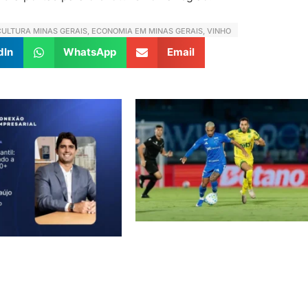
CULTURA MINAS GERAIS
,
ECONOMIA EM MINAS GERAIS
,
VINHO
dIn
WhatsApp
Email