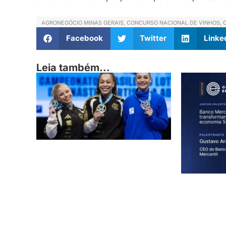
AGRONEGÓCIO MINAS GERAIS
,
CONCURSO NACIONAL DE VINHOS
,
Facebook
Twitter
Linke
Leia também...