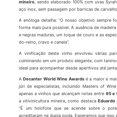
mineiro
, sendo elaborado 100% com uvas Syrah 
aço inox, sem passagem por barricas de carvalho
A enóloga detalha: “O nosso objetivo sempre foi
forma mais pura possível. A ausência de madeira 
e negras maduras, um toque de couro e as especi
do-reino, cravo e canela”.
A vinificação deste vinho envolveu várias pa
culminando em um produto elegante, com taninos 
ideal para acompanhar desde aperitivos até janta
A
Decanter World Wine Awards
é a maior e mai
júri de especialistas, incluindo Masters of W
apenas a vinhos que alcançam notas entre
95 e
a vitivinicultura mineira, como destaca
Eduardo 
“É um holofote que se acende sobre o poten
acreditaram na dupla poda. Esperamos que isso a