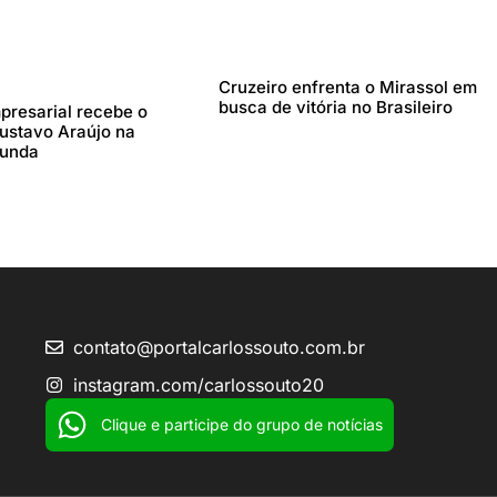
Cruzeiro enfrenta o Mirassol em
busca de vitória no Brasileiro
resarial recebe o
stavo Araújo na
gunda
contato@portalcarlossouto.com.br
instagram.com/carlossouto20
Clique e participe do grupo de notícias