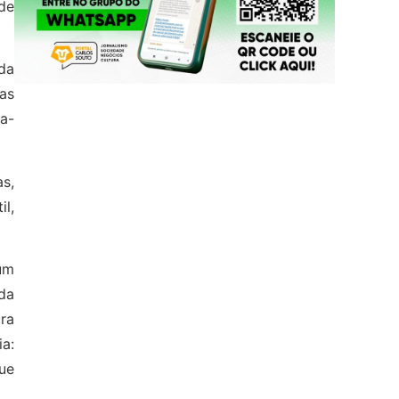
de
da
has
ta-
s,
il,
um
da
ra
ia:
ue