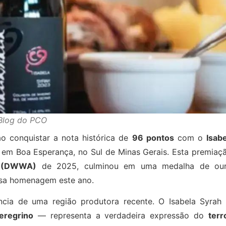
Blog do PCO
 ao conquistar a nota histórica de
96 pontos
com o
Isab
a em Boa Esperança, no Sul de Minas Gerais. Esta premiaç
s (DWWA)
de 2025, culminou em uma medalha de our
essa homenagem este ano.
lência de uma região produtora recente. O Isabela Syrah
eregrino
— representa a verdadeira expressão do
terr