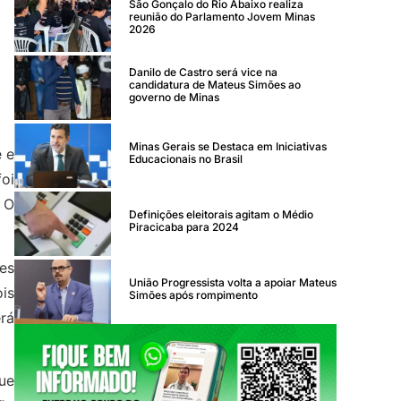
São Gonçalo do Rio Abaixo realiza
reunião do Parlamento Jovem Minas
2026
Danilo de Castro será vice na
candidatura de Mateus Simões ao
governo de Minas
Minas Gerais se Destaca em Iniciativas
e e
Educacionais no Brasil
foi
 O
Definições eleitorais agitam o Médio
Piracicaba para 2024
es
União Progressista volta a apoiar Mateus
is
Simões após rompimento
erá
ue