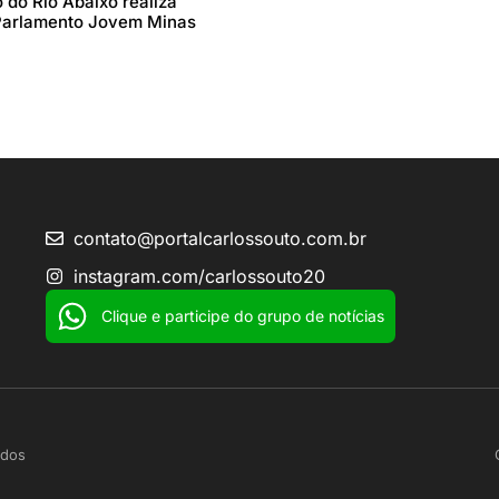
 do Rio Abaixo realiza
Parlamento Jovem Minas
contato@portalcarlossouto.com.br
instagram.com/carlossouto20
Clique e participe do grupo de notícias
ados