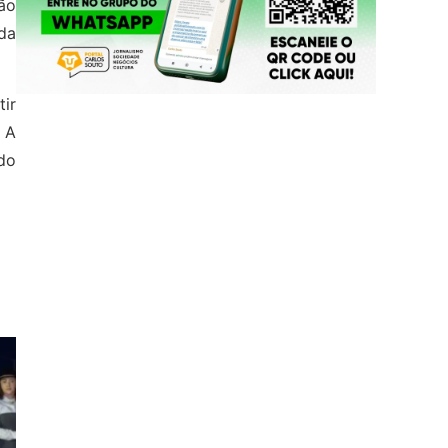
tão
da
ir
 A
do