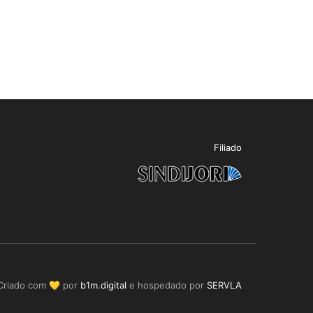
Filiado
Criado com 💛 por
b1m.digital
e hospedado por
SERVLA