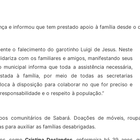
nça e informou que tem prestado apoio à família desde o 
ente o falecimento do garotinho Luigi de Jesus. Neste
idariza com os familiares e amigos, manifestando seus
 municipal informa que toda a assistência necessária,
tada à família, por meio de todas as secretarias
loca à disposição para colaborar no que for preciso e
esponsabilidade e o respeito à população.”
upos comunitários de Sabará. Doações de móveis, roupa
 para auxiliar as famílias desabrigadas.
rios, como
Cristina Deslandes
, enfermeira há 39 anos, q