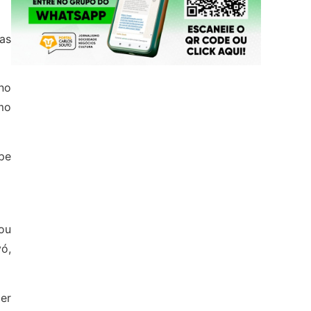
as
no
mo
ipe
xou
vó,
er