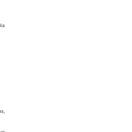
dia
s,
ue