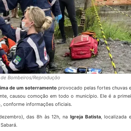
o de Bombeiros/Reprodução
tima de um soterramento
provocado pelas fortes chuvas 
onte, causou comoção em todo o município. Ele é a primei
, conforme informações oficiais.
dezembro), das 8h às 12h, na
Igreja Batista
, localizada
 Sabará.